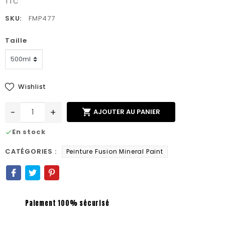
TTC
SKU:
FMP477
Taille
Wishlist
-
+

AJOUTER AU PANIER
En stock
check
CATÉGORIES :
Peinture Fusion Mineral Paint
Paiement 100% sécurisé