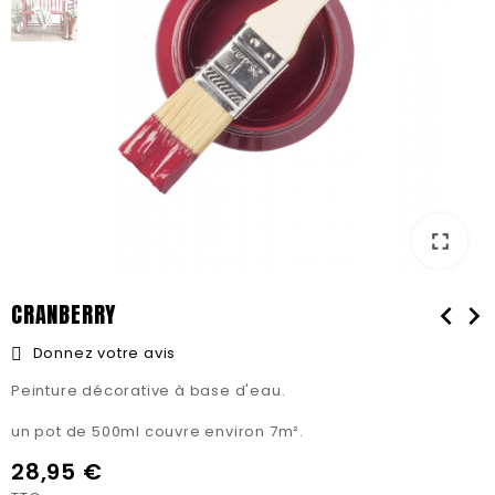
fullscreen
fullscreen
CRANBERRY
chevron_left
chevron_right
Donnez votre avis
Peinture décorative à base d'eau.
un pot de 500ml couvre environ 7m².
28,95 €