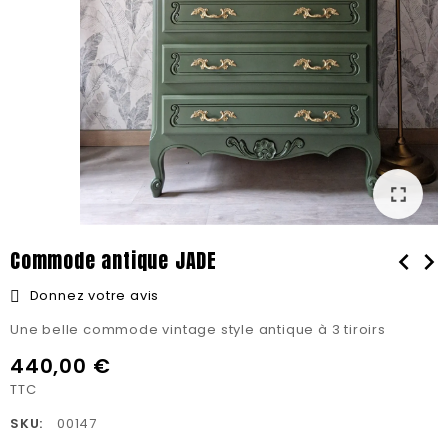
fullscreen
Commode antique JADE
chevron_left
chevron_right
Donnez votre avis
Une belle commode vintage style antique à 3 tiroirs
440,00 €
TTC
SKU:
00147