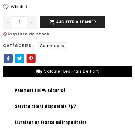
Wishlist
-
+

AJOUTER AU PANIER
Rupture de stock
not_interested
CATÉGORIES :
Commodes
local_shipping
Calculer Les Frais De Port
Paiement 100% sécurisé
Service client disponible 7j/7
Livraison en France métropolitaine