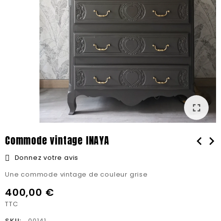
fullscreen
Commode vintage INAYA
chevron_left
chevron_right
Donnez votre avis
Une commode vintage de couleur grise
400,00 €
TTC
SKU:
00141