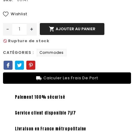
Wishlist
-
+

AJOUTER AU PANIER
Rupture de stock
not_interested
CATÉGORIES :
Commodes
local_shipping
Calculer Les Frais De Port
Paiement 100% sécurisé
Service client disponible 7j/7
Livraison en France métropolitaine