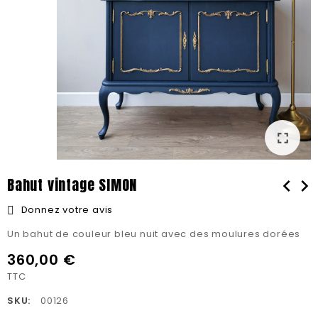
fullscreen
Bahut vintage SIMON
chevron_left
chevron_right
Donnez votre avis
Un bahut de couleur bleu nuit avec des moulures dorées
360,00 €
TTC
SKU:
00126