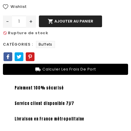
Wishlist
-
+

AJOUTER AU PANIER
Rupture de stock
not_interested
CATÉGORIES :
Buffets
local_shipping
Calculer Les Frais De Port
Paiement 100% sécurisé
Service client disponible 7j/7
Livraison en France métropolitaine