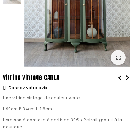
fullscreen
fullscreen
Vitrine vintage CARLA
chevron_left
chevron_right
Donnez votre avis
Une vitrine vintage de couleur verte
L 99cm P 34cm H 118cm
Livraison à domicile à partir de 30€ / Retrait gratuit à la
boutique