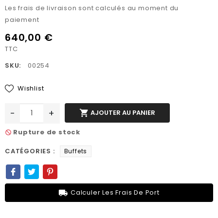
Les frais de livraison sont calculés au moment du
paiement
640,00 €
TTC
SKU:
00254
Wishlist
-
+

AJOUTER AU PANIER
Rupture de stock
not_interested
CATÉGORIES :
Buffets
local_shipping
Calculer Les Frais De Port