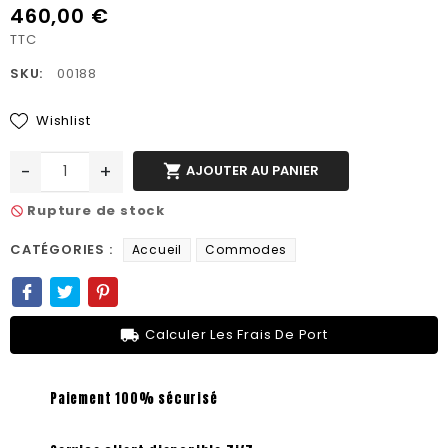
460,00 €
TTC
SKU:
00188
Wishlist
-
+

AJOUTER AU PANIER
Rupture de stock
not_interested
CATÉGORIES :
Accueil
Commodes
local_shipping
Calculer Les Frais De Port
Paiement 100% sécurisé