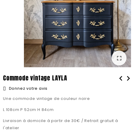
fullscreen
fullscreen
Commode vintage LAYLA
chevron_left
chevron_right
Donnez votre avis
Une commode vintage de couleur noire
L 108cm P 52cm H 84cm
Livraison à domicile à partir de 30€ / Retrait gratuit à
l'atelier