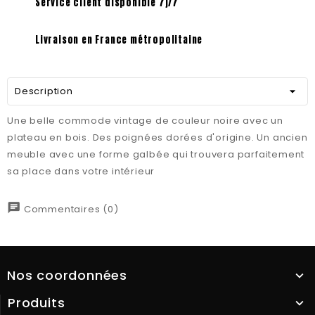
Service client disponible 7j/7
Livraison en France métropolitaine
Description
Une belle commode vintage de couleur noire avec un
plateau en bois. Des poignées dorées d'origine. Un ancien
meuble avec une forme galbée qui trouvera parfaitement
sa place dans votre intérieur
chat
Commentaires (0)
Nos coordonnées
Produits